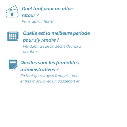
Quel tarif pour un aller-
retour ?
Entre 400 et 600€.
Quelle est la meilleure période
pour s'y rendre ?
Pendant la saison sèche de mai à
octobre.
Quelles sont les formalités
administratives ?
En tant que citoyen français , vous
entrez à Bali avec un passeport en
cours de validité à condition de
présenter un billet d'avion
aller/retour ou vers une autre
destination. De plus, votre passeport
doit comporter au moins deux pages
vierges pour le tampon. A votre
arrivée dans le pays, vous devrez
payer un visa d'un mois (VOA) d'un