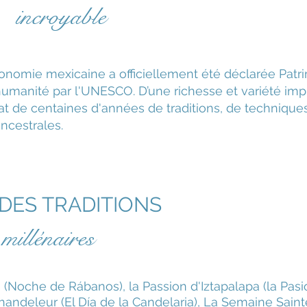
incroyable
ronomie mexicaine a officiellement été déclarée Patri
humanité par l'UNESCO. D’une richesse et variété im
ltat de centaines d'années de traditions, de technique
ncestrales.
DES TRADITIONS
millénaires
s (Noche de Rábanos), la Passion d'Iztapalapa (la Pas
Chandeleur (El Día de la Candelaria), La Semaine Saint