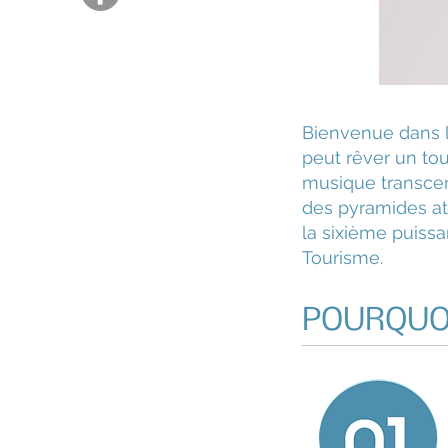
Bienvenue dans l
peut rêver un tour
musique transcend
des pyramides att
la sixième puiss
Tourisme.
POURQUOI