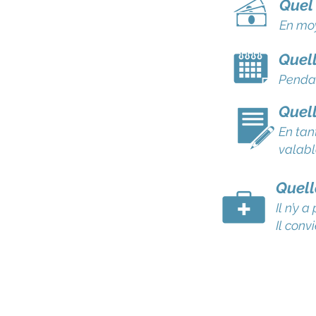
Quel 
En mo
Quell
Pendan
Quell
En tan
valabl
Quell
Il n’y 
Il conv