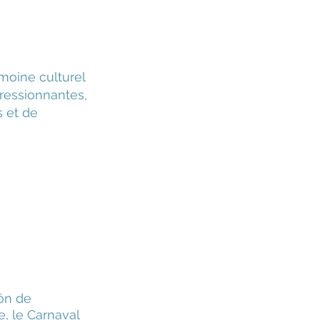
moine culturel
pressionnantes,
s et de
ión de
e, le Carnaval