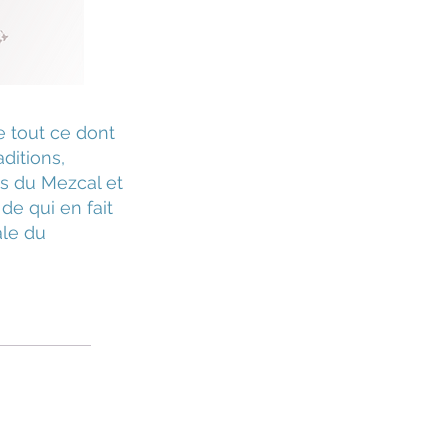
 tout ce dont
aditions,
ys du Mezcal et
de qui en fait
ale du