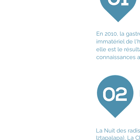
En 2010, la gast
immatériel de l'
elle est le résu
connaissances a
La Nuit des radi
Iztapalapa), La 