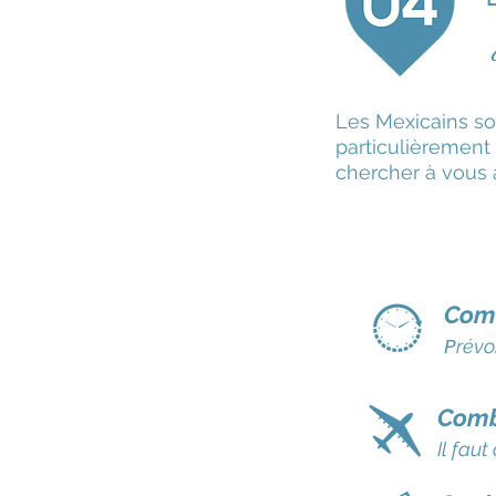
Les Mexicains so
particulièrement
chercher à vous a
Comb
révo
P
Comb
Il fau