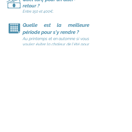
retour ?
Entre 150 et 400€.
Quelle est la meilleure
période pour s'y rendre ?
Au printemps et en automne si vous
voulez éviter la chaleur de l'été pour
les visites.
Quelles sont les formalités
administratives ?
Les ressortissants français peuvent
entrer en Turquie avec un passeport
ou une carte d’identité valide au
moins 3 mois après la date du retour
prévu en France.
Quelles sont les vaccins
nécessaires ?
Aucun vaccins obligatoires. Vérifier
les vaccins obligatoires en France.